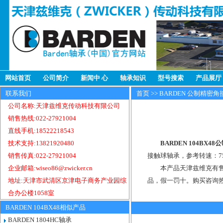
网站首页
公司简介
新闻中 心
轴承知识
型号搜索
产品展厅
联系我们
首页
>>
BARDEN 公制精密
公司名称:天津兹维克传动科技有限公司
销售热线:022-27921004
直线手机:18522218543
技术支持:13821920480
BARDEN 104BX
销售传真:022-27921004
接触球轴承，参考转速：75
企业邮箱:wiseo86@zwicker.cn
本产品天津兹维克有售，
地址:天津市武清区京津电子商务产业园综
品，假一罚十。购买咨询
合办公楼1058室
BARDEN 104BX48相似产品
BARDEN 1804HC轴承