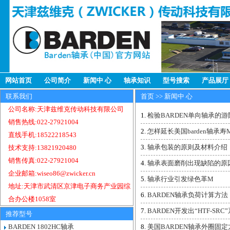
网站首页
公司简介
新闻中 心
轴承知识
型号搜索
产品展厅
联系我们
首页
>> 新闻中 心
公司名称:天津兹维克传动科技有限公司
检验BARDEN单向轴承的
销售热线:022-27921004
怎样延长美国barden轴承
直线手机:18522218543
轴承包装的原则及材料介绍
技术支持:13821920480
销售传真:022-27921004
轴承表面磨削出现缺陷的原
企业邮箱:wiseo86@zwicker.cn
轴承行业引发绿色革M
地址:天津市武清区京津电子商务产业园综
BARDEN轴承负荷计算方法
合办公楼1058室
BARDEN开发出“HTF-SRC
推荐型号
BARDEN 1802HC轴承
美国BARDEN轴承外圈固定