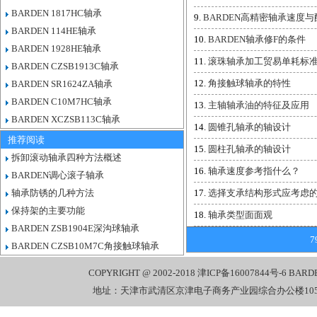
BARDEN 1817HC轴承
BARDEN高精密轴承速度
BARDEN 114HE轴承
BARDEN轴承修F的条件
BARDEN 1928HE轴承
滚珠轴承加工贸易单耗标
BARDEN CZSB1913C轴承
角接触球轴承的特性
BARDEN SR1624ZA轴承
BARDEN C10M7HC轴承
主轴轴承油的特征及应用
BARDEN XCZSB113C轴承
圆锥孔轴承的轴设计
推荐阅读
圆柱孔轴承的轴设计
拆卸滚动轴承四种方法概述
轴承速度参考指什么？
BARDEN调心滚子轴承
轴承防锈的几种方法
选择支承结构形式应考虑
保持架的主要功能
轴承类型面面观
BARDEN ZSB1904E深沟球轴承
7
BARDEN CZSB10M7C角接触球轴承
COPYRIGHT @ 2002-2018
津ICP备16007844号-6
BARD
地址：天津市武清区京津电子商务产业园综合办公楼1058室 电话：