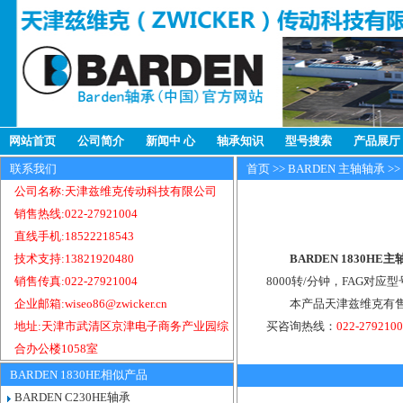
网站首页
公司简介
新闻中 心
轴承知识
型号搜索
产品展厅
联系我们
首页
>>
BARDEN 主轴轴承
>>
公司名称:天津兹维克传动科技有限公司
销售热线:022-27921004
直线手机:18522218543
技术支持:13821920480
BARDEN 1830HE
销售传真:022-27921004
8000转/分钟，FAG对应型
企业邮箱:wiseo86@zwicker.cn
本产品天津兹维克有售，
地址:天津市武清区京津电子商务产业园综
买咨询热线：
022-279210
合办公楼1058室
BARDEN 1830HE相似产品
BARDEN C230HE轴承