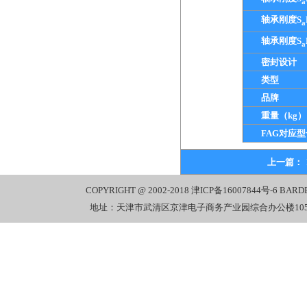
a
轴承刚度S
a
轴承刚度S
a
密封设计
类型
品牌
重量（kg）
FAG对应型
上一篇：
COPYRIGHT @ 2002-2018
津ICP备16007844号-6
BARD
地址：天津市武清区京津电子商务产业园综合办公楼1058室 电话：