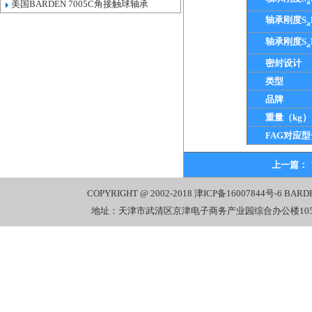
a
美国BARDEN 7005C角接触球轴承
轴承刚度S
a
轴承刚度S
a
密封设计
类型
品牌
重量（kg）
FAG对应型
上一篇：
COPYRIGHT @ 2002-2018
津ICP备16007844号-6
BARD
地址：天津市武清区京津电子商务产业园综合办公楼1058室 电话：