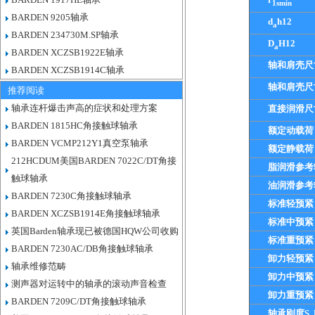
1smin
BARDEN 9205轴承
d
h12
a
BARDEN 234730M.SP轴承
D
H12
a
BARDEN XCZSB1922E轴承
轴和肩壳尺
BARDEN XCZSB1914C轴承
轴和肩壳尺
推荐阅读
轴承连杆爆击声高的症状和处理方案
直接润滑尺
BARDEN 1815HC角接触球轴承
额定动载荷
BARDEN VCMP212Y1真空泵轴承
额定静载荷
212HCDUM美国BARDEN 7022C/DT角接
脂润滑参考
触球轴承
油润滑参考
BARDEN 7230C角接触球轴承
标准轻预紧
BARDEN XCZSB1914E角接触球轴承
标准中预紧
英国Barden轴承现已被德国HQW公司收购
标准重预紧
BARDEN 7230AC/DB角接触球轴承
卸力轻预紧
轴承维修范畴
卸力中预紧
测声器对运转中的轴承的滚动声音检查
卸力重预紧
BARDEN 7209C/DT角接触球轴承
轴承刚度S