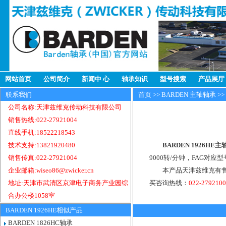
网站首页
公司简介
新闻中 心
轴承知识
型号搜索
产品展厅
联系我们
首页
>>
BARDEN 主轴轴承
>>
公司名称:天津兹维克传动科技有限公司
销售热线:022-27921004
直线手机:18522218543
技术支持:13821920480
BARDEN 1926HE
销售传真:022-27921004
9000转/分钟，FAG对应型
企业邮箱:wiseo86@zwicker.cn
本产品天津兹维克有售，
地址:天津市武清区京津电子商务产业园综
买咨询热线：
022-279210
合办公楼1058室
BARDEN 1926HE相似产品
BARDEN 1826HC轴承