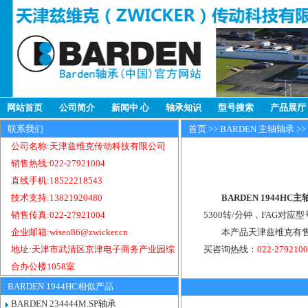
网站首页
公司简介
新闻中 心
轴承知识
型号搜索
产品展厅
联系我们
首页
>>
BARDEN 主轴轴承
>>
公司名称:天津兹维克传动科技有限公司
销售热线:022-27921004
直线手机:18522218543
技术支持:13821920480
BARDEN 1944HC
销售传真:022-27921004
5300转/分钟，FAG对应型
企业邮箱:wiseo86@zwicker.cn
本产品天津兹维克有售，
地址:天津市武清区京津电子商务产业园综
买咨询热线：
022-279210
合办公楼1058室
BARDEN 1944HC相似产品
BARDEN 234444M.SP轴承