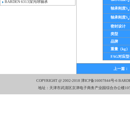
a
BARDEN 6313深沟球轴承
轴承刚度S
a
轴承刚度S
a
密封设计
类型
品牌
重量（kg）
FAG对应型
上一篇：
COPYRIGHT @ 2002-2018
津ICP备16007844号-6
BARD
地址：天津市武清区京津电子商务产业园综合办公楼1058室 电话：