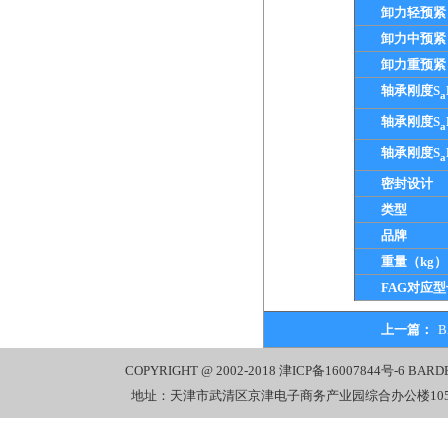
卸力轻预紧
卸力中预紧
卸力重预紧
轴承刚度S
a
轴承刚度S
a
轴承刚度S
a
密封设计
类型
品牌
重量（kg）
FAG对应型
上一篇：
B
COPYRIGHT @ 2002-2018
津ICP备16007844号-6
BARD
地址：天津市武清区京津电子商务产业园综合办公楼1058室 电话：