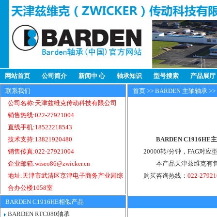
网站首页
公司简介
新闻中 心
轴承知识
型号搜索
产品展厅
联系我们
首页
>>
BARDEN 主轴轴承
>>
公司名称:天津兹维克传动科技有限公司
销售热线:022-27921004
直线手机:18522218543
技术支持:13821920480
BARDEN C1916H
销售传真:022-27921004
20000转/分钟，FAG对应型
企业邮箱:wiseo86@zwicker.cn
本产品天津兹维克有售，
地址:天津市武清区京津电子商务产业园综
购买咨询热线：
022-2792
合办公楼1058室
BARDEN C1916HE相似产品
BARDEN RTC080轴承