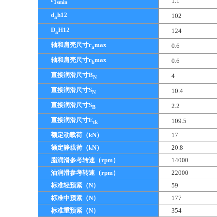
1.1
1smin
d
h12
102
a
D
H12
124
a
轴和肩壳尺寸r
max
0.6
a
轴和肩壳尺寸r
max
0.6
b
直接润滑尺寸B
4
N
直接润滑尺寸S
10.4
N
直接润滑尺寸S
2.2
B
直接润滑尺寸E
109.5
tk
额定动载荷（kN）
17
额定静载荷（kN）
20.8
脂润滑参考转速（rpm）
14000
油润滑参考转速（rpm）
22000
标准轻预紧（N）
59
标准中预紧（N）
177
标准重预紧（N）
354