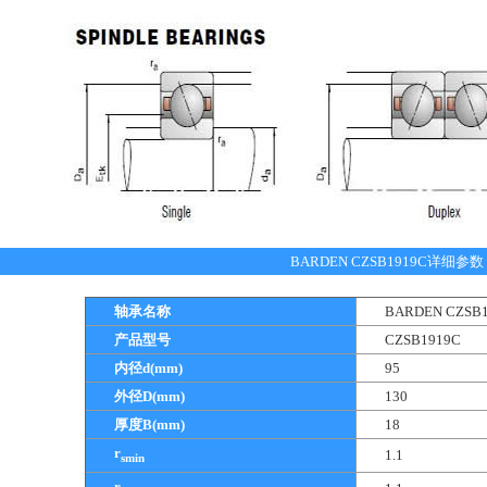
BARDEN CZSB1919C详细参数
轴承名称
BARDEN CZS
产品型号
CZSB1919C
内径d(mm)
95
外径D(mm)
130
厚度B(mm)
18
r
1.1
smin
r