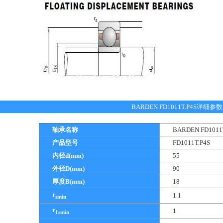
BARDEN FD1011T.P4S详细参数
轴承名称
BARDEN FD10
产品型号
FD1011T.P4S
内径d(mm)
55
外径D(mm)
90
厚度B(mm)
18
r
1.1
smin
r
1
1smin