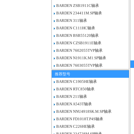
BARDEN ZSB1911C轴承
BARDEN 234411M.SP轴承
BARDEN 311轴承
BARDEN C111HC轴承
BARDEN BSB55120轴承
BARDEN CZSB1911E轴承
BARDEN 7602055TVP轴承
BARDEN N1911K.M1.SP轴承
BARDEN 7603055TVP轴承
推荐型号
BARDEN C1905HE轴承
BARDEN RTC850轴承
BARDEN 211轴承
BARDEN A543T轴承
BARDEN NNU4918SK.M.SP轴承
BARDEN FD1018T.P4S轴承
BARDEN C226HE轴承
BARDEN 234728M.SP轴承