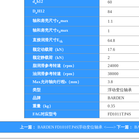
d
h12
60
a
D
H12
84
a
轴和肩壳尺寸r
max
1.1
a
轴和肩壳尺寸r
max
1
b
直接润滑尺寸E
64.8
tk
额定动载荷（kN）
17.6
额定静载荷（kN）
2
脂润滑参考转速（rpm）
24000
油润滑参考转速（rpm）
38000
Max允许轴向行程s（mm）
3.8
类型
浮动变位轴承
品牌
BARDEN
重量（kg）
0.35
FAG对应型号
FD1011T.P4S
上一篇：
BARDEN FD1010T.P4S浮动变位轴承
<------>
下一篇：
B