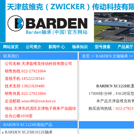
网站首页
公司简介
新闻中 心
轴承知识
型号搜索
产品展厅
联系我们
首页
>>
BARDEN 主轴轴承
>>
公司名称:天津兹维克传动科技有限公司
销售热线:022-27921004
直线手机:18522218543
技术支持:13821920480
BARDEN XC122H
销售传真:022-27921004
17000转/分钟，FAG对应
企业邮箱:wiseo86@zwicker.cn
本产品天津兹维克有售，
地址:天津市武清区京津电子商务产业园综
购买咨询热线：
022-2792
合办公楼1058室
BARDEN XC122HE相似产品
BARDEN XCZSB1922E轴承