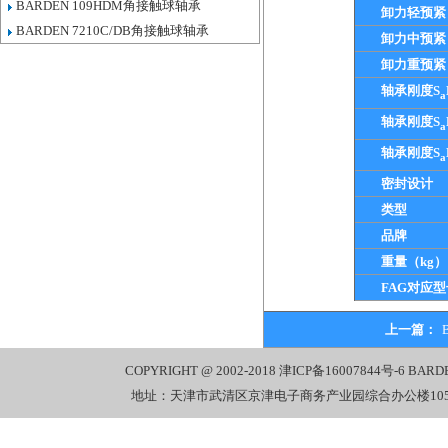
BARDEN 109HDM角接触球轴承
卸力轻预紧
BARDEN 7210C/DB角接触球轴承
卸力中预紧
卸力重预紧
轴承刚度S
a
轴承刚度S
a
轴承刚度S
a
密封设计
类型
品牌
重量（kg）
FAG对应型
上一篇：
COPYRIGHT @ 2002-2018
津ICP备16007844号-6
BARD
地址：天津市武清区京津电子商务产业园综合办公楼1058室 电话：