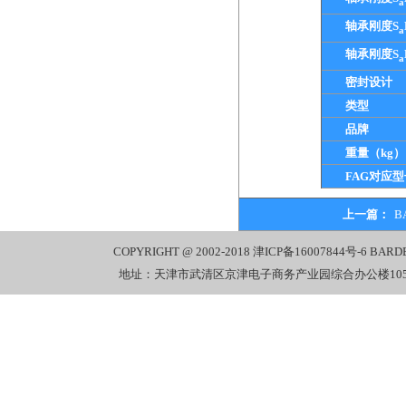
a
轴承刚度S
a
轴承刚度S
a
密封设计
类型
品牌
重量（kg）
FAG对应型
上一篇：
B
COPYRIGHT @ 2002-2018
津ICP备16007844号-6
BARD
地址：天津市武清区京津电子商务产业园综合办公楼1058室 电话：