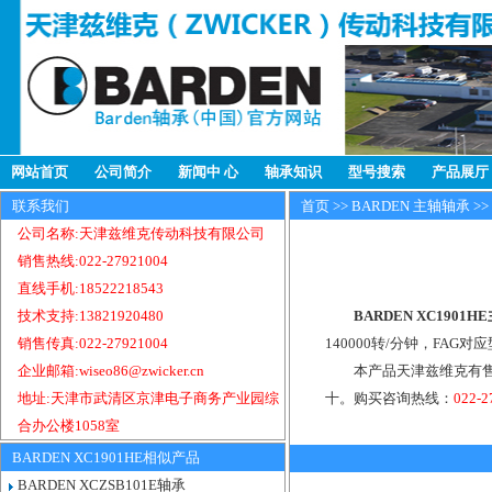
网站首页
公司简介
新闻中 心
轴承知识
型号搜索
产品展厅
联系我们
首页
>>
BARDEN 主轴轴承
>>
公司名称:天津兹维克传动科技有限公司
销售热线:022-27921004
直线手机:18522218543
技术支持:13821920480
BARDEN XC1901
销售传真:022-27921004
140000转/分钟，FAG对应
企业邮箱:wiseo86@zwicker.cn
本产品天津兹维克有售，
地址:天津市武清区京津电子商务产业园综
十。购买咨询热线：
022-
合办公楼1058室
BARDEN XC1901HE相似产品
BARDEN XCZSB101E轴承