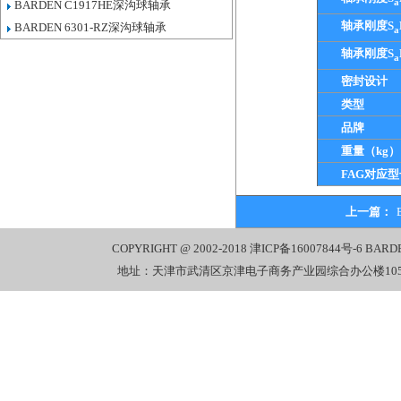
a
BARDEN C1917HE深沟球轴承
轴承刚度S
BARDEN 6301-RZ深沟球轴承
a
轴承刚度S
a
密封设计
类型
品牌
重量（kg）
FAG对应型
上一篇：
COPYRIGHT @ 2002-2018
津ICP备16007844号-6
BARD
地址：天津市武清区京津电子商务产业园综合办公楼1058室 电话：