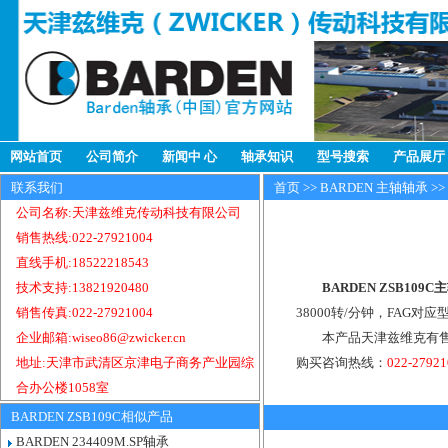
网站首页
公司简介
新闻中 心
轴承知识
型号搜索
产品展厅
联系我们
首页
>>
BARDEN 主轴轴承
>>
公司名称:天津兹维克传动科技有限公司
销售热线:022-27921004
直线手机:18522218543
技术支持:13821920480
BARDEN ZSB109
销售传真:022-27921004
38000转/分钟，FAG对应
企业邮箱:wiseo86@zwicker.cn
本产品天津兹维克有售，
地址:天津市武清区京津电子商务产业园综
购买咨询热线：
022-2792
合办公楼1058室
BARDEN ZSB109C相似产品
BARDEN 234409M.SP轴承