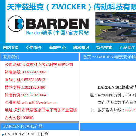
网站首页
公司简介
新闻中 心
轴承知识
型号搜索
产品展厅
联系我们
首页
>>
BARDEN 精密深沟球
公司名称:天津兹维克传动科技有限公司
销售热线:022-27921004
直线手机:18522218543
技术支持:13821920480
BARDEN 105精密
销售传真:022-27921004
速：42500转/分钟，F
企业邮箱:wiseo86@zwicker.cn
本产品天津兹维克有售
地址:天津市武清区京津电子商务产业园综
十。购买咨询热线：
022-
合办公楼1058室
BARDEN 105相似产品
BARDEN ZSB1905C轴承