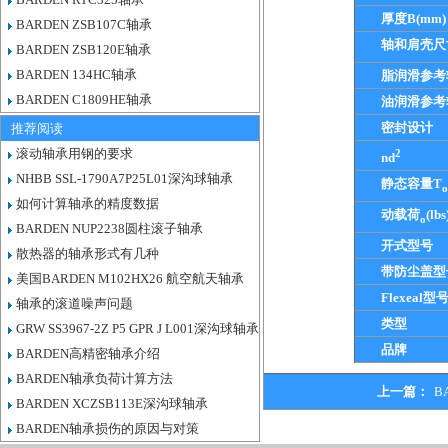
厚度B(mm)
BARDEN ZSB107C轴承
轴和肩壳尺
BARDEN ZSB120E轴承
BARDEN 134HC轴承
脂润滑参考
BARDEN C1809HE轴承
油润滑参考
密封设计
推荐阅读
滚动轴承用钢的要求
2
nd
NHBB SSL-1790A7P25L01深沟球轴承
静态容量T
o
如何计算轴承的精度数据
动载荷
(lbs
o
BARDEN NUP2238圆柱滚子轴承
开式型号
散热器的轴承形式有几种
带防尘盖型
美国BARDEN M102HX26 航空航天轴承
Flexeal型
轴承的滚道噪声问题
类型
GRW SS3967-2Z P5 GPR J L001深沟球轴承
品牌
BARDEN高精密轴承介绍
BARDEN轴承负荷计算方法
上一篇：
B
BARDEN XCZSB113E深沟球轴承
BARDEN轴承损伤的原因与对策