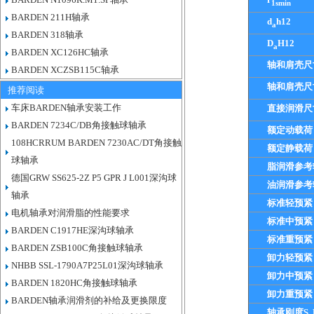
1smin
BARDEN 211H轴承
d
h12
a
BARDEN 318轴承
D
H12
a
BARDEN XC126HC轴承
轴和肩壳尺
BARDEN XCZSB115C轴承
轴和肩壳尺
推荐阅读
车床BARDEN轴承安装工作
直接润滑尺
BARDEN 7234C/DB角接触球轴承
额定动载荷
108HCRRUM BARDEN 7230AC/DT角接触
额定静载荷
球轴承
脂润滑参考
德国GRW SS625-2Z P5 GPR J L001深沟球
油润滑参考
轴承
标准轻预紧
电机轴承对润滑脂的性能要求
标准中预紧
BARDEN C1917HE深沟球轴承
标准重预紧
BARDEN ZSB100C角接触球轴承
卸力轻预紧
NHBB SSL-1790A7P25L01深沟球轴承
卸力中预紧
BARDEN 1820HC角接触球轴承
卸力重预紧
BARDEN轴承润滑剂的补给及更换限度
轴承刚度S