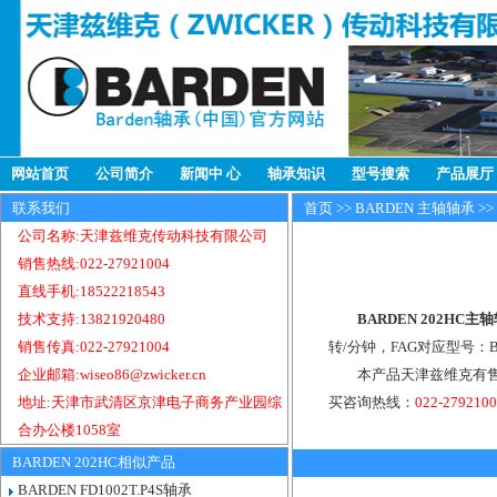
网站首页
公司简介
新闻中 心
轴承知识
型号搜索
产品展厅
联系我们
首页
>>
BARDEN 主轴轴承
>>
公司名称:天津兹维克传动科技有限公司
销售热线:022-27921004
直线手机:18522218543
技术支持:13821920480
BARDEN 202HC主
销售传真:022-27921004
转/分钟，FAG对应型号：B7
企业邮箱:wiseo86@zwicker.cn
本产品天津兹维克有售，
地址:天津市武清区京津电子商务产业园综
买咨询热线：
022-279210
合办公楼1058室
BARDEN 202HC相似产品
BARDEN FD1002T.P4S轴承