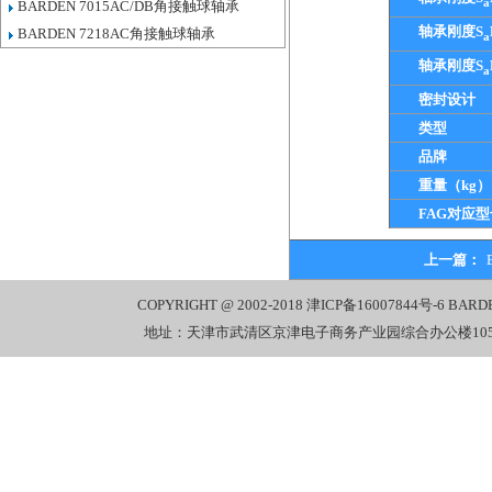
a
BARDEN 7015AC/DB角接触球轴承
轴承刚度S
BARDEN 7218AC角接触球轴承
a
轴承刚度S
a
密封设计
类型
品牌
重量（kg）
FAG对应型
上一篇：
COPYRIGHT @ 2002-2018
津ICP备16007844号-6
BARD
地址：天津市武清区京津电子商务产业园综合办公楼1058室 电话：