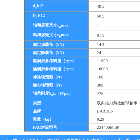
d
h12
40.5
a
D
H12
50.5
a
轴和肩壳尺寸r
max
1
a
轴和肩壳尺寸r
max
0.15
b
额定动载荷（kN）
14.3
额定静载荷（kN）
24
脂润滑参考转速（rpm）
11000
油润滑参考转速（rpm）
16000
标准轻预紧（N）
108
卸力轻预紧（N）
308
轴承刚度S
L（N/μm）
276
a
类型
双向推力角接触球轴承
品牌
BARDEN
重量（kg）
0.29
FAG对应型号
234406M.SP