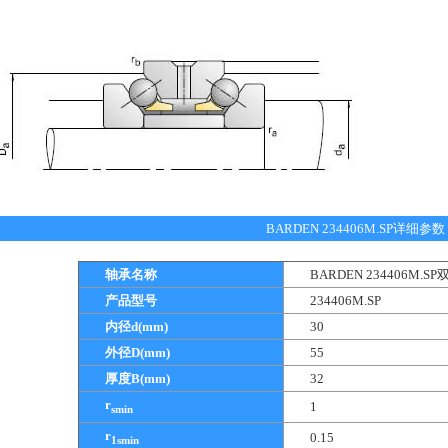
BARDEN 234406M.SP详细参数
轴承名称
BARDEN 234406M
产品型号
234406M.SP
内径d(mm)
30
外径D(mm)
55
厚度B(mm)
32
r
1
smin
r
0.15
1smin