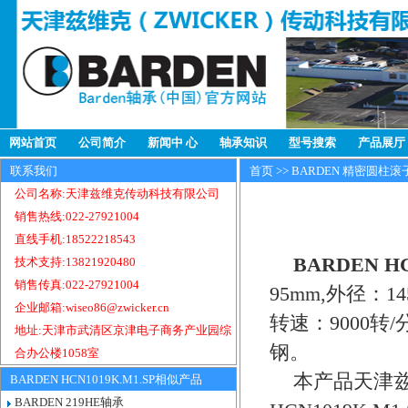
网站首页
公司简介
新闻中 心
轴承知识
型号搜索
产品展厅
联系我们
首页
>>
BARDEN 精密圆柱滚
公司名称:天津兹维克传动科技有限公司
销售热线:022-27921004
直线手机:18522218543
BARDEN H
技术支持:13821920480
销售传真:022-27921004
95mm,外径：
企业邮箱:wiseo86@zwicker.cn
转速：9000转/
地址:天津市武清区京津电子商务产业园综
钢。
合办公楼1058室
本产品天津兹
BARDEN HCN1019K.M1.SP相似产品
BARDEN 219HE轴承