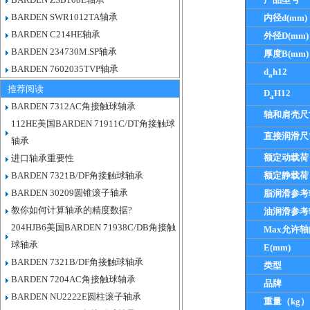
BARDEN SWR1012TA轴承
内径d(mm)
BARDEN C214HE轴承
外径D(mm)
BARDEN 234730M.SP轴承
厚度B(mm)
BARDEN 7602035TVP轴承
d
h12
a
推荐阅读
D
H12
a
BARDEN 7312AC角接触球轴承
轴和肩壳尺
112HE美国BARDEN 71911C/DT角接触球
直接润滑尺
轴承
额定动载荷
进口轴承重要性
BARDEN 7321B/DF角接触球轴承
额定静载荷
BARDEN 30209圆锥滚子轴承
脂润滑参考
教你如何计算轴承的精度数据?
油润滑参考
204HJB6美国BARDEN 71938C/DB角接触
Max允许
球轴承
E(mm)
BARDEN 7321B/DF角接触球轴承
类型
BARDEN 7204AC角接触球轴承
品牌
BARDEN NU2222E圆柱滚子轴承
重量（kg）