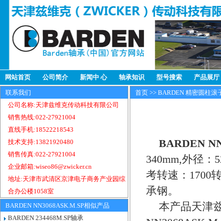
网站首页
公司简介
新闻中 心
轴承知识
型号搜索
产品展厅
联系我们
首页
>>
BARDEN 精密圆柱滚
公司名称:天津兹维克传动科技有限公司
销售热线:022-27921004
直线手机:18522218543
BARDEN N
技术支持:13821920480
销售传真:022-27921004
340mm,外径
企业邮箱:wiseo86@zwicker.cn
考转速：1700转
地址:天津市武清区京津电子商务产业园综
承钢。
合办公楼1058室
本产品天津兹
BARDEN NN3068ASK.M.SP相似产品
BARDEN 234468M.SP轴承