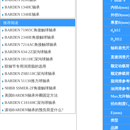
BARDEN 134HC轴承
内径d(mm)
BARDEN 134HE轴承
外径D(mm)
厚度B(mm)
推荐阅读
BARDEN 71905C角接触球轴承
d
h12
a
BARDEN 234HE角接触球轴承
D
H12
a
BARDEN 7214AC角接触球轴承
轴和肩壳尺
BARDEN 634-2Z深沟球轴承
直接润滑尺
BARDEN 1811HC深沟球轴承
额定动载荷
联轴节专用润滑脂的选用
BARDEN ZSB118C深沟球轴承
额定静载荷
BARDEN 51130推力球轴承
脂润滑参考
NHBB SSMER-2F角接触球轴承
油润滑参考
美国BARDEN轴承外圈固定方法
Max允许
BARDEN C1816HC深沟球轴承
径向刚度C
s
滚动BARDEN轴承的预负荷是什么?
E(mm)
类型
品牌