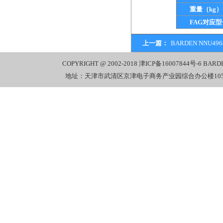
重量（kg）
FAG对应型
上一篇：
BARDEN NNU4
COPYRIGHT @ 2002-2018
津ICP备16007844号-6
BARD
地址：天津市武清区京津电子商务产业园综合办公楼1058室 电话：